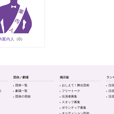
ch案内人
（0）
団体／劇場
掲示板
ラン
団体一覧
おしえて！舞台芸術
注
ミ
劇場一覧
フリートーク
注
団体の登録
出演者募集
注
スタッフ募集
ボランティア募集
オーディション告知