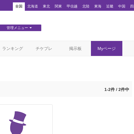
！
全国
北海道
東北
関東
甲信越
北陸
東海
近畿
中国
四
管理メニュー
団体WEBサイト管理
顧客管理
ランキング
チケプレ
掲示板
Myページ
1-2件 / 2件中