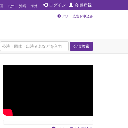
ログイン
会員登録
国
九州
沖縄
海外
バナー広告お申込み
公演検索