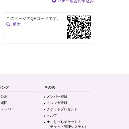
バナー広告お申込み
このページのQRコードです。
拡大
キング
その他
目公演
メンバー登録
目劇団
メルマガ登録
目メンバー
チケットプレゼント
ヘルプ
★こりっちチケット！
（チケット管理システム）