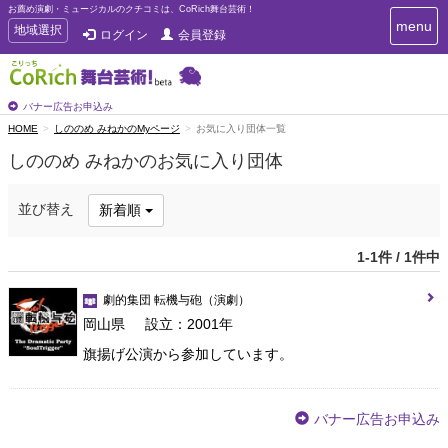
お薦め演劇・ミュージカルのクチコミは、CoRich舞台芸術！
T
menu
T
地域選択
ログイン
会員登録
o
o
g
g
g
g
l
l
バナー広告お申込み
e
e
HOME
しののめ みねかのMyページ
お気に入り団体一覧
n
n
a
しののめ みねかのお気に入り団体
a
v
i
v
g
i
並び替え
新着順
a
g
t
a
i
1-1件 / 1件中
t
o
n
i
劇的集団 転機与砲
（演劇）
o
岡山県
設立：2001年
n
旗揚げ公演から参加しています。
バナー広告お申込み