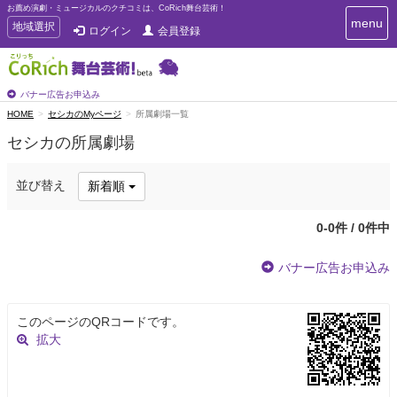
お薦め演劇・ミュージカルのクチコミは、CoRich舞台芸術！
T
menu
T
地域選択
ログイン
会員登録
o
o
g
g
g
g
l
l
バナー広告お申込み
e
e
HOME
セシカのMyページ
所属劇場一覧
n
n
a
セシカの所属劇場
a
v
i
v
g
i
並び替え
新着順
a
g
t
a
i
0-0件 / 0件中
t
o
n
i
バナー広告お申込み
o
n
このページのQRコードです。
拡大