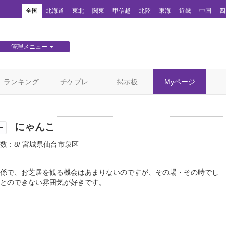
！
全国
北海道
東北
関東
甲信越
北陸
東海
近畿
中国
四
管理メニュー
団体WEBサイト管理
顧客管理
ランキング
チケプレ
掲示板
Myページ
にゃんこ
ー
数：8
宮城県仙台市泉区
係で、お芝居を観る機会はあまりないのですが、その場・その時でし
とのできない雰囲気が好きです。