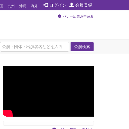
ログイン
会員登録
国
九州
沖縄
海外
バナー広告お申込み
公演検索