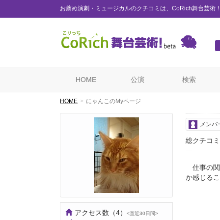
お薦め演劇・ミュージカルのクチコミは、CoRich舞台芸術
HOME
公演
検索
HOME
にゃんこのMyページ
メンバ
総クチコミ
仕事の関
か感じるこ
アクセス数
（4）
<直近30日間>