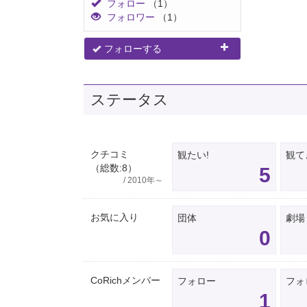
フォロー
（1）
フォロワー
（1）
フォローする
ステータス
クチコミ
観たい!
観て
（総数:8）
5
/ 2010年～
お気に入り
団体
劇場
0
CoRichメンバー
フォロー
フォ
1