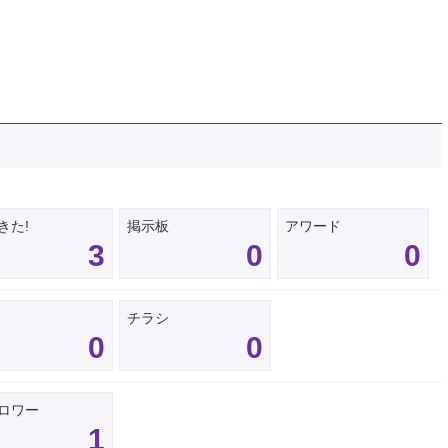
きた!
掲示板
アワード
3
0
0
チラシ
0
0
ロワー
1