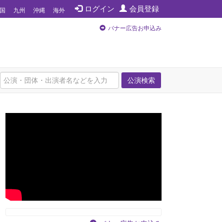
ログイン
会員登録
国
九州
沖縄
海外
バナー広告お申込み
公演検索