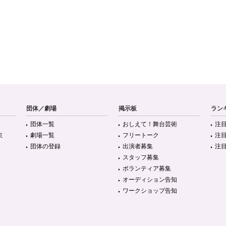
団体／劇場
掲示板
ラン
団体一覧
おしえて！舞台芸術
注
ミ
劇場一覧
フリートーク
注
団体の登録
出演者募集
注
スタッフ募集
ボランティア募集
オーディション告知
ワークショップ告知