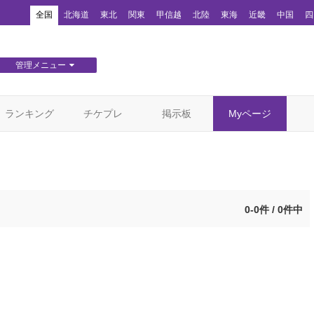
！
全国
北海道
東北
関東
甲信越
北陸
東海
近畿
中国
四
管理メニュー
団体WEBサイト管理
顧客管理
ランキング
チケプレ
掲示板
Myページ
0-0件 / 0件中