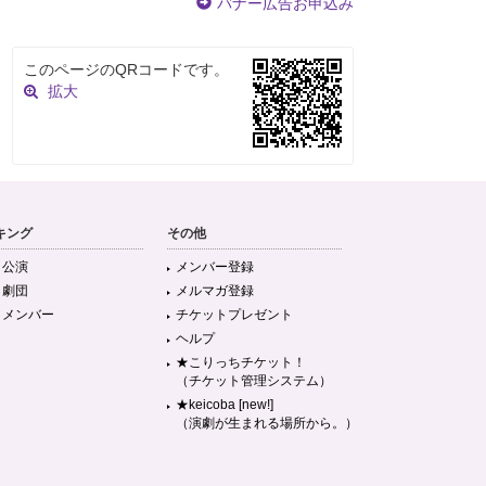
バナー広告お申込み
このページのQRコードです。
拡大
キング
その他
目公演
メンバー登録
目劇団
メルマガ登録
目メンバー
チケットプレゼント
ヘルプ
★こりっちチケット！
（チケット管理システム）
★keicoba [new!]
（演劇が生まれる場所から。）