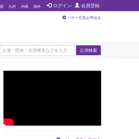
ログイン
会員登録
国
九州
沖縄
海外
バナー広告お申込み
公演検索