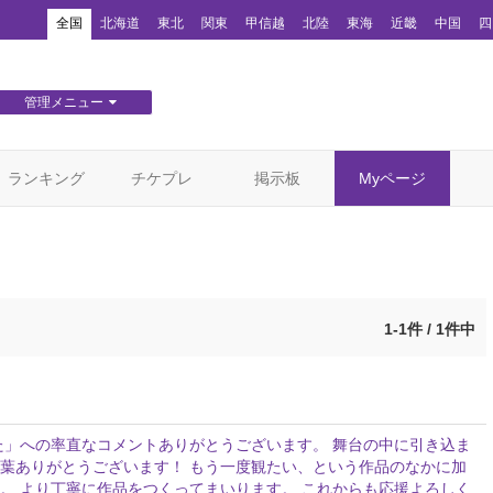
！
全国
北海道
東北
関東
甲信越
北陸
東海
近畿
中国
四
管理メニュー
団体WEBサイト管理
顧客管理
ランキング
チケプレ
掲示板
Myページ
1-1件 / 1件中
た」への率直なコメントありがとうございます。 舞台の中に引き込ま
葉ありがとうございます！ もう一度観たい、という作品のなかに加
。 より丁寧に作品をつくってまいります。 これからも応援よろしく