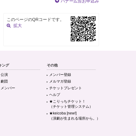
バナー広告お申込み
このページのQRコードです。
拡大
キング
その他
目公演
メンバー登録
目劇団
メルマガ登録
目メンバー
チケットプレゼント
ヘルプ
★こりっちチケット！
（チケット管理システム）
★keicoba [new!]
（演劇が生まれる場所から。）