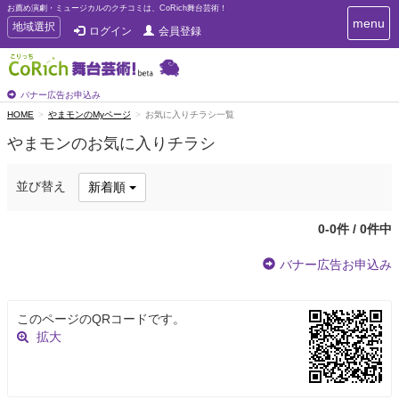
お薦め演劇・ミュージカルのクチコミは、CoRich舞台芸術！
T
menu
T
地域選択
ログイン
会員登録
o
o
g
g
g
g
l
l
バナー広告お申込み
e
e
HOME
やまモンのMyページ
お気に入りチラシ一覧
n
n
a
やまモンのお気に入りチラシ
a
v
i
v
g
i
並び替え
新着順
a
g
t
a
i
0-0件 / 0件中
t
o
n
i
バナー広告お申込み
o
n
このページのQRコードです。
拡大