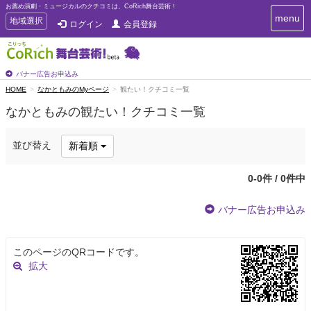
お薦め演劇・ミュージカルのクチコミは、CoRich舞台芸術！
T
menu
T
地域選択
ログイン
会員登録
o
o
g
g
g
g
l
l
バナー広告お申込み
e
e
HOME
なかともみのMyページ
観たい！クチコミ一覧
n
n
a
なかともみの観たい！クチコミ一覧
a
v
i
v
g
i
並び替え
新着順
a
g
t
a
i
0-0件 / 0件中
t
o
n
i
バナー広告お申込み
o
n
このページのQRコードです。
拡大