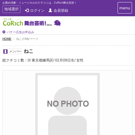
お薦め演劇・ミュージカルのクチコミは、CoRich舞台芸術！
T
menu
T
地域選択
ログイン
会員登録
o
o
g
g
g
g
l
l
バナー広告お申込み
e
e
HOME
ねこのMyページ
n
n
a
a
v
ねこ
メンバー
i
v
g
総クチコミ数：0
東京都練馬区
02月09日生
女性
i
a
g
t
a
i
t
o
n
i
o
n