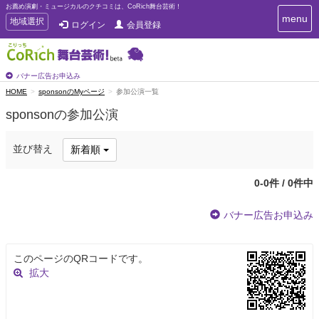
お薦め演劇・ミュージカルのクチコミは、CoRich舞台芸術！
T
menu
T
地域選択
ログイン
会員登録
o
o
g
g
g
g
l
l
バナー広告お申込み
e
e
HOME
sponsonのMyページ
参加公演一覧
n
n
a
sponsonの参加公演
a
v
i
v
g
i
並び替え
新着順
a
g
t
a
i
0-0件 / 0件中
t
o
n
i
バナー広告お申込み
o
n
このページのQRコードです。
拡大