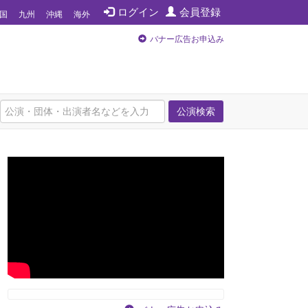
ログイン
会員登録
国
九州
沖縄
海外
バナー広告お申込み
公演検索