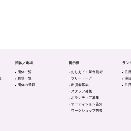
団体／劇場
掲示板
ラン
団体一覧
おしえて！舞台芸術
注
ミ
劇場一覧
フリートーク
注
団体の登録
出演者募集
注
スタッフ募集
ボランティア募集
オーディション告知
ワークショップ告知