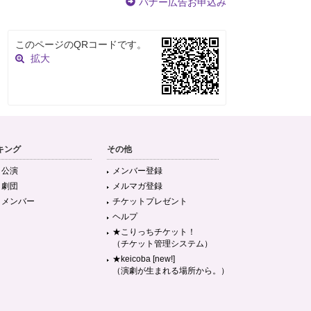
バナー広告お申込み
このページのQRコードです。
拡大
キング
その他
目公演
メンバー登録
目劇団
メルマガ登録
目メンバー
チケットプレゼント
ヘルプ
★こりっちチケット！
（チケット管理システム）
★keicoba [new!]
（演劇が生まれる場所から。）