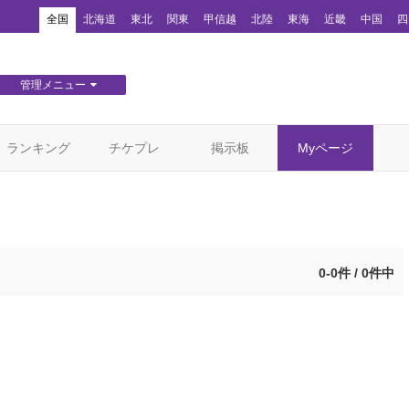
！
全国
北海道
東北
関東
甲信越
北陸
東海
近畿
中国
四
管理メニュー
団体WEBサイト管理
顧客管理
ランキング
チケプレ
掲示板
Myページ
0-0件 / 0件中