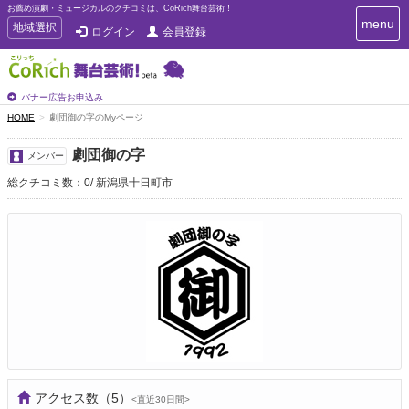
お薦め演劇・ミュージカルのクチコミは、CoRich舞台芸術！
T
menu
T
地域選択
ログイン
会員登録
o
o
g
g
g
g
l
l
バナー広告お申込み
e
e
HOME
劇団御の字のMyページ
n
n
a
a
v
劇団御の字
メンバー
i
v
g
総クチコミ数：0
新潟県十日町市
i
a
g
t
a
i
t
o
n
i
o
n
アクセス数
（5）
<直近30日間>