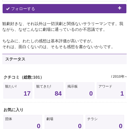
フォローする
観劇好きな、それ以外は一切演劇と関係ないサラリーマンです。我
ながら、なぜこんなに劇場に通っているのか不思議です。
ちなみに、わたしの感想は基本評価が高いですが。
それは、面白くないのは、そもそも感想を書かないからです。
ステータス
/ 2010年～
クチコミ
（総数:101）
観たい!
観てきた!
掲示板
アワード
17
84
0
1
お気に入り
団体
劇場
チラシ
0
0
0