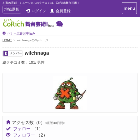
お薦め演劇・ミュージカルのクチコミは、CoRich舞台芸術！
T
menu
T
地域選択
ログイン
会員登録
o
o
g
g
g
g
l
l
バナー広告お申込み
e
e
HOME
witchnagaのMyページ
n
n
a
a
v
witchnaga
メンバー
i
v
g
総クチコミ数：101
男性
i
a
g
t
a
i
t
o
n
i
o
n
アクセス数
（0）
<直近30日間>
フォロー
（1）
フォロワー
（2）