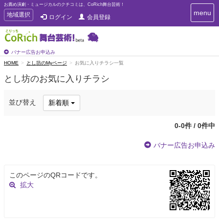
お薦め演劇・ミュージカルのクチコミは、CoRich舞台芸術！
T
menu
T
地域選択
ログイン
会員登録
o
o
g
g
g
g
l
l
バナー広告お申込み
e
e
HOME
とし坊のMyページ
お気に入りチラシ一覧
n
n
a
とし坊のお気に入りチラシ
a
v
i
v
g
i
並び替え
新着順
a
g
t
a
i
0-0件 / 0件中
t
o
n
i
バナー広告お申込み
o
n
このページのQRコードです。
拡大