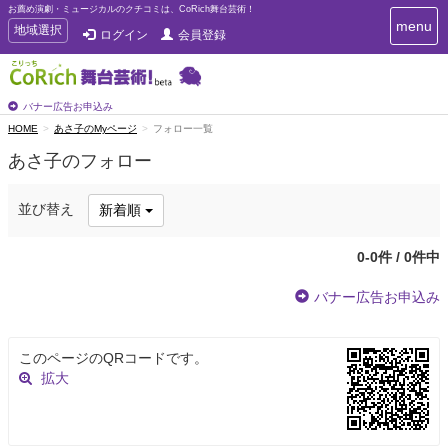
お薦め演劇・ミュージカルのクチコミは、CoRich舞台芸術！
T
menu
T
地域選択
ログイン
会員登録
o
o
g
g
g
g
l
l
バナー広告お申込み
e
e
HOME
あさ子のMyページ
フォロー一覧
n
n
a
あさ子のフォロー
a
v
i
v
g
i
並び替え
新着順
a
g
t
a
i
0-0件 / 0件中
t
o
n
i
バナー広告お申込み
o
n
このページのQRコードです。
拡大