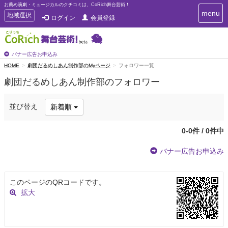
お薦め演劇・ミュージカルのクチコミは、CoRich舞台芸術！
T
menu
T
地域選択
ログイン
会員登録
o
o
g
g
g
g
l
l
バナー広告お申込み
e
e
HOME
劇団だるめしあん制作部のMyページ
フォロワー一覧
n
n
a
劇団だるめしあん制作部のフォロワー
a
v
i
v
g
i
並び替え
新着順
a
g
t
a
i
0-0件 / 0件中
t
o
n
i
バナー広告お申込み
o
n
このページのQRコードです。
拡大