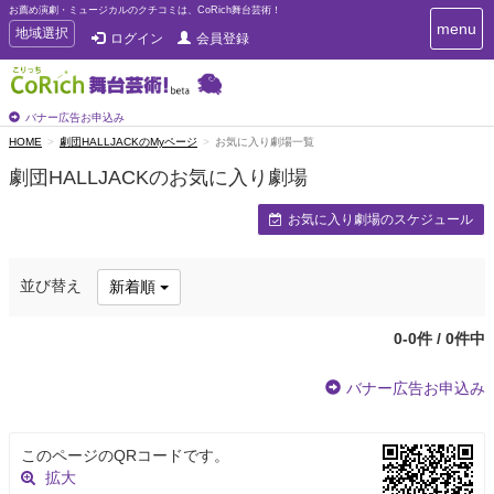
お薦め演劇・ミュージカルのクチコミは、CoRich舞台芸術！
T
menu
T
地域選択
ログイン
会員登録
o
o
g
g
g
g
l
l
バナー広告お申込み
e
e
HOME
劇団HALLJACKのMyページ
お気に入り劇場一覧
n
n
a
劇団HALLJACKのお気に入り劇場
a
v
i
v
お気に入り劇場のスケジュール
g
i
a
g
t
a
i
並び替え
新着順
t
o
n
i
o
0-0件 / 0件中
n
バナー広告お申込み
このページのQRコードです。
拡大