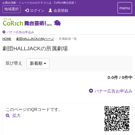
お薦め演劇・ミュージカルのクチコミは、CoRich舞台芸術！
T
menu
T
地域選択
ログイン
会員登録
o
o
g
g
g
g
l
l
バナー広告お申込み
e
e
HOME
劇団HALLJACKのMyページ
所属劇場一覧
n
n
a
劇団HALLJACKの所属劇場
a
v
i
v
g
i
並び替え
新着順
a
g
t
a
i
0-0件 / 0件中
t
o
n
i
バナー広告お申込み
o
n
このページのQRコードです。
拡大