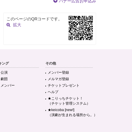
バナー広告お申込み
このページのQRコードです。
拡大
キング
その他
目公演
メンバー登録
目劇団
メルマガ登録
目メンバー
チケットプレゼント
ヘルプ
★こりっちチケット！
（チケット管理システム）
★keicoba [new!]
（演劇が生まれる場所から。）