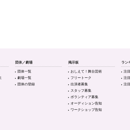
団体／劇場
掲示板
ラン
団体一覧
おしえて！舞台芸術
注
ミ
劇場一覧
フリートーク
注
団体の登録
出演者募集
注
スタッフ募集
ボランティア募集
オーディション告知
ワークショップ告知