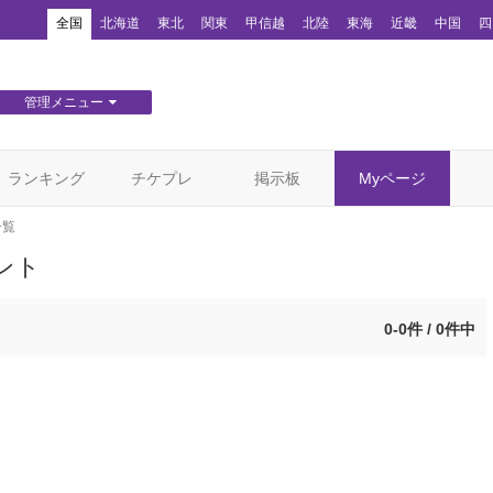
！
全国
北海道
東北
関東
甲信越
北陸
東海
近畿
中国
四
管理メニュー
団体WEBサイト管理
顧客管理
ランキング
チケプレ
掲示板
Myページ
一覧
ント
0-0件 / 0件中