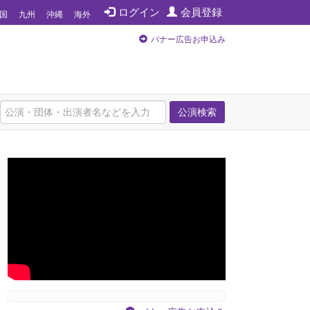
ログイン
会員登録
国
九州
沖縄
海外
バナー広告お申込み
公演検索