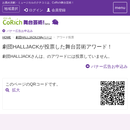
お薦め演劇・ミュージカルのクチコミは、CoRich舞台芸術！
T
menu
T
地域選択
ログイン
会員登録
o
o
g
g
g
g
l
l
バナー広告お申込み
e
e
HOME
劇団HALLJACKのMyページ
アワード投票
n
n
a
劇団HALLJACKが投票した舞台芸術アワード！
a
v
i
v
劇団HALLJACKさんは、のアワードには投票していません。
g
i
a
g
バナー広告お申込み
t
a
i
t
o
n
i
このページのQRコードです。
o
拡大
n