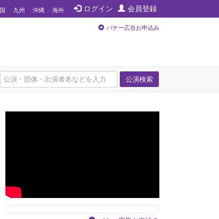
ログイン
会員登録
国
九州
沖縄
海外
バナー広告お申込み
公演検索