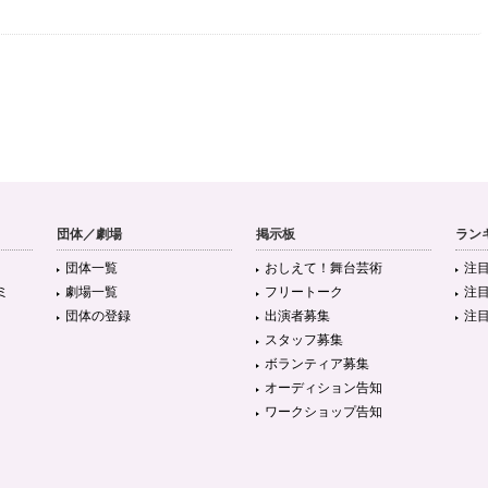
団体／劇場
掲示板
ラン
団体一覧
おしえて！舞台芸術
注
ミ
劇場一覧
フリートーク
注
団体の登録
出演者募集
注
スタッフ募集
ボランティア募集
オーディション告知
ワークショップ告知