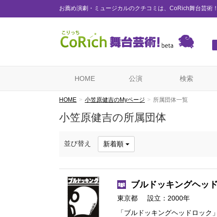
お薦め演劇・ミュージカルのクチコミは、CoRich舞台芸術
HOME
公演
検索
HOME
小笠原健吉のMyページ
所属団体一覧
小笠原健吉の所属団体
並び替え
新着順
ブルドッキングヘッ
東京都
設立：2000年
「ブルドッキングヘッドロック