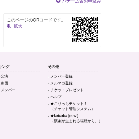
バナー広告お申込み
このページのQRコードです。
拡大
キング
その他
目公演
メンバー登録
目劇団
メルマガ登録
目メンバー
チケットプレゼント
ヘルプ
★こりっちチケット！
（チケット管理システム）
★keicoba [new!]
（演劇が生まれる場所から。）