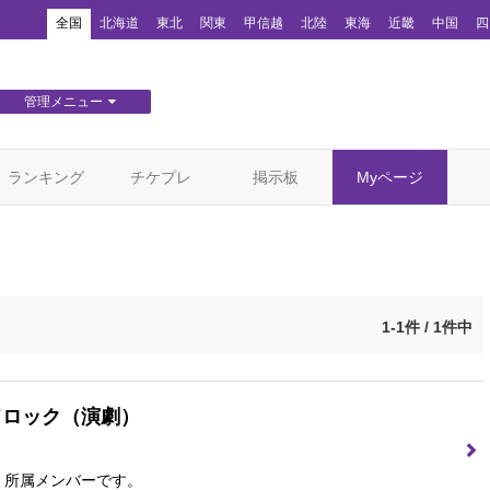
！
全国
北海道
東北
関東
甲信越
北陸
東海
近畿
中国
四
管理メニュー
団体WEBサイト管理
顧客管理
ランキング
チケプレ
掲示板
Myページ
1-1件 / 1件中
ドロック
（演劇）
」所属メンバーです。