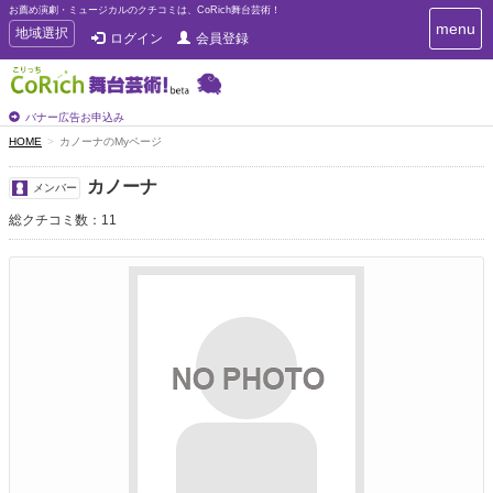
お薦め演劇・ミュージカルのクチコミは、CoRich舞台芸術！
T
menu
T
地域選択
ログイン
会員登録
o
o
g
g
g
g
l
l
バナー広告お申込み
e
e
HOME
カノーナのMyページ
n
n
a
a
v
カノーナ
メンバー
i
v
g
総クチコミ数：11
i
a
g
t
a
i
t
o
n
i
o
n