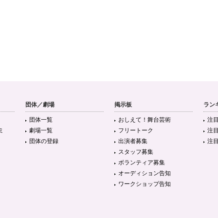
団体／劇場
掲示板
ラン
団体一覧
おしえて！舞台芸術
注
ミ
劇場一覧
フリートーク
注
団体の登録
出演者募集
注
スタッフ募集
ボランティア募集
オーディション告知
ワークショップ告知