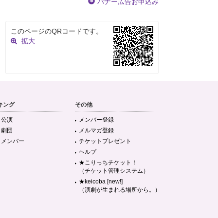
バナー広告お申込み
このページのQRコードです。
拡大
キング
その他
目公演
メンバー登録
目劇団
メルマガ登録
目メンバー
チケットプレゼント
ヘルプ
★こりっちチケット！
（チケット管理システム）
★keicoba [new!]
（演劇が生まれる場所から。）