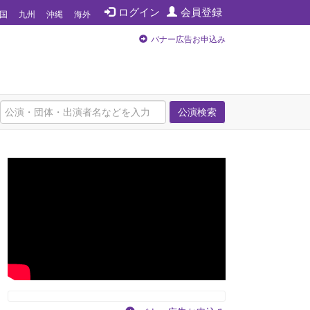
ログイン
会員登録
国
九州
沖縄
海外
バナー広告お申込み
公演検索