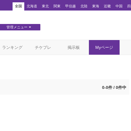
！
全国
北海道
東北
関東
甲信越
北陸
東海
近畿
中国
四
管理メニュー
団体WEBサイト管理
顧客管理
ランキング
チケプレ
掲示板
Myページ
0-0件 / 0件中