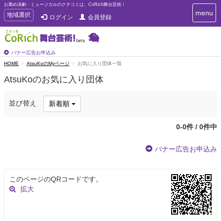
お薦め演劇・ミュージカルのクチコミは、CoRich舞台芸術！
T
menu
T
地域選択
ログイン
会員登録
o
o
g
g
g
g
l
l
バナー広告お申込み
e
e
HOME
AtsuKoのMyページ
お気に入り団体一覧
n
n
a
AtsuKoのお気に入り団体
a
v
i
v
g
i
並び替え
新着順
a
g
t
a
i
0-0件 / 0件中
t
o
n
i
バナー広告お申込み
o
n
このページのQRコードです。
拡大