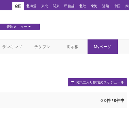
！
全国
北海道
東北
関東
甲信越
北陸
東海
近畿
中国
四
管理メニュー
団体WEBサイト管理
顧客管理
ランキング
チケプレ
掲示板
Myページ
お気に入り劇場のスケジュール
0-0件 / 0件中