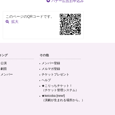
バナー広告お申込み
このページのQRコードです。
拡大
キング
その他
目公演
メンバー登録
目劇団
メルマガ登録
目メンバー
チケットプレゼント
ヘルプ
★こりっちチケット！
（チケット管理システム）
★keicoba [new!]
（演劇が生まれる場所から。）