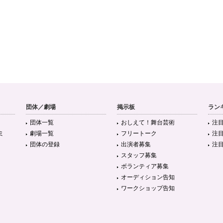
団体／劇場
掲示板
ラン
団体一覧
おしえて！舞台芸術
注
ミ
劇場一覧
フリートーク
注
団体の登録
出演者募集
注
スタッフ募集
ボランティア募集
オーディション告知
ワークショップ告知