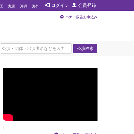
ログイン
会員登録
国
九州
沖縄
海外
バナー広告お申込み
公演検索