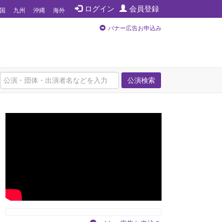
ログイン
会員登録
国
九州
沖縄
海外
バナー広告お申込み
公演検索