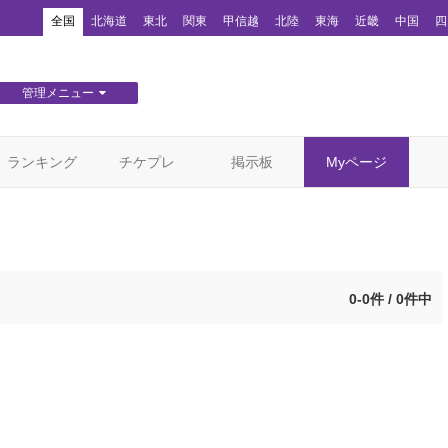
！
全国
北海道
東北
関東
甲信越
北陸
東海
近畿
中国
四
管理メニュー
団体WEBサイト管理
顧客管理
ランキング
チケプレ
掲示板
Myページ
0-0件 / 0件中