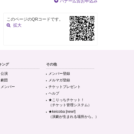
バナー広告お申込み
このページのQRコードです。
拡大
キング
その他
目公演
メンバー登録
目劇団
メルマガ登録
目メンバー
チケットプレゼント
ヘルプ
★こりっちチケット！
（チケット管理システム）
★keicoba [new!]
（演劇が生まれる場所から。）