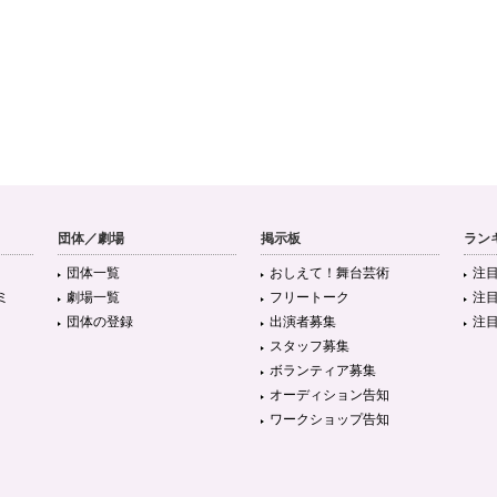
団体／劇場
掲示板
ラン
団体一覧
おしえて！舞台芸術
注
ミ
劇場一覧
フリートーク
注
団体の登録
出演者募集
注
スタッフ募集
ボランティア募集
オーディション告知
ワークショップ告知