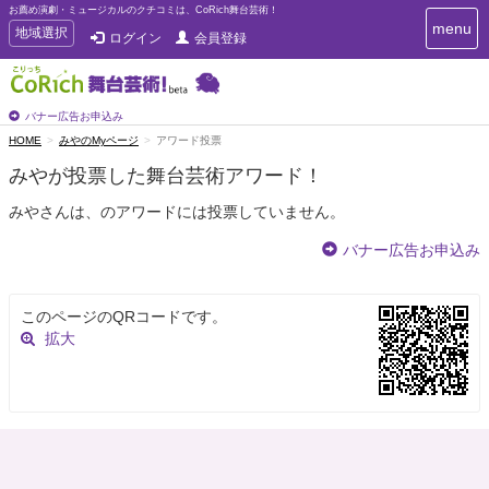
お薦め演劇・ミュージカルのクチコミは、CoRich舞台芸術！
T
menu
T
地域選択
ログイン
会員登録
o
o
g
g
g
g
l
l
バナー広告お申込み
e
e
HOME
みやのMyページ
アワード投票
n
n
a
みやが投票した舞台芸術アワード！
a
v
i
v
みやさんは、のアワードには投票していません。
g
i
a
g
バナー広告お申込み
t
a
i
t
o
n
i
このページのQRコードです。
o
拡大
n