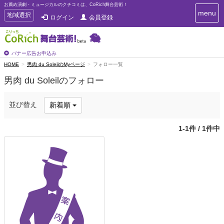
お薦め演劇・ミュージカルのクチコミは、CoRich舞台芸術！
T
menu
T
地域選択
ログイン
会員登録
o
o
g
g
g
g
l
l
バナー広告お申込み
e
e
HOME
男肉 du SoleilのMyページ
フォロー一覧
n
n
a
男肉 du Soleilのフォロー
a
v
i
v
g
i
並び替え
新着順
a
g
t
a
i
1-1件 / 1件中
t
o
n
i
o
n