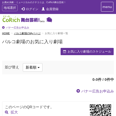
お薦め演劇・ミュージカルのクチコミは、CoRich舞台芸術！
T
menu
T
地域選択
ログイン
会員登録
o
o
g
g
g
g
l
l
バナー広告お申込み
e
e
HOME
パルコ劇場のMyページ
お気に入り劇場一覧
n
n
a
パルコ劇場のお気に入り劇場
a
v
i
v
お気に入り劇場のスケジュール
g
i
a
g
t
a
i
並び替え
新着順
t
o
n
i
o
0-0件 / 0件中
n
バナー広告お申込み
このページのQRコードです。
拡大