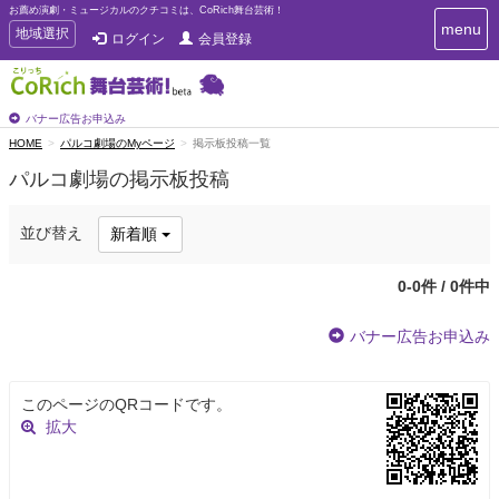
お薦め演劇・ミュージカルのクチコミは、CoRich舞台芸術！
T
menu
T
地域選択
ログイン
会員登録
o
o
g
g
g
g
l
l
バナー広告お申込み
e
e
HOME
パルコ劇場のMyページ
掲示板投稿一覧
n
n
a
パルコ劇場の掲示板投稿
a
v
i
v
g
i
並び替え
新着順
a
g
t
a
i
0-0件 / 0件中
t
o
n
i
バナー広告お申込み
o
n
このページのQRコードです。
拡大