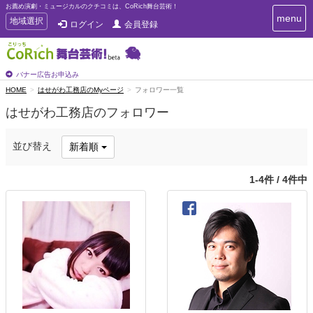
お薦め演劇・ミュージカルのクチコミは、CoRich舞台芸術！
T
menu
T
地域選択
ログイン
会員登録
o
o
g
g
g
g
l
l
バナー広告お申込み
e
e
HOME
はせがわ工務店のMyページ
フォロワー一覧
n
n
a
はせがわ工務店のフォロワー
a
v
i
v
g
i
並び替え
新着順
a
g
t
a
i
1-4件 / 4件中
t
o
n
i
o
n