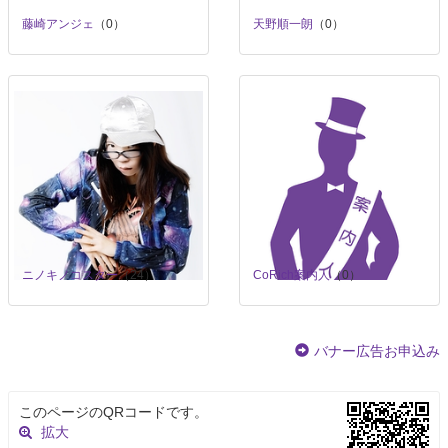
藤崎アンジェ
（0）
天野順一朗
（0）
ニノキノコスター
（24）
CoRich案内人
（0）
バナー広告お申込み
このページのQRコードです。
拡大