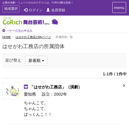
お薦め演劇・ミュージカルのクチコミは、CoRich舞台芸術！
T
menu
T
地域選択
ログイン
会員登録
o
o
g
g
g
g
l
l
バナー広告お申込み
e
e
HOME
はせがわ工務店のMyページ
所属団体一覧
n
n
a
はせがわ工務店の所属団体
a
v
i
v
g
i
並び替え
新着順
a
g
t
a
i
1-1件 / 1件中
t
o
n
i
「はせがわ工務店」
（演劇）
o
n
愛知県
設立：2002年
ちゃんこて、
ちゃんこて、
ぱっくんこ！！