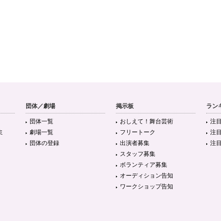
団体／劇場
掲示板
ラン
団体一覧
おしえて！舞台芸術
注
ミ
劇場一覧
フリートーク
注
団体の登録
出演者募集
注
スタッフ募集
ボランティア募集
オーディション告知
ワークショップ告知