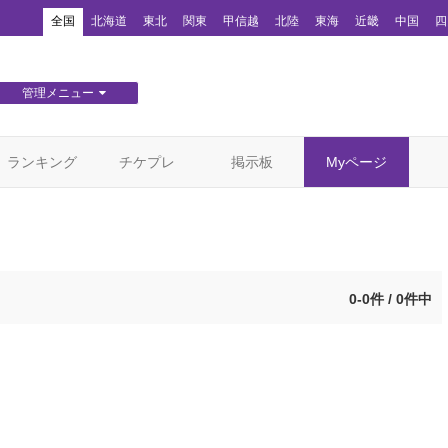
！
全国
北海道
東北
関東
甲信越
北陸
東海
近畿
中国
四
管理メニュー
団体WEBサイト管理
顧客管理
ランキング
チケプレ
掲示板
Myページ
0-0件 / 0件中