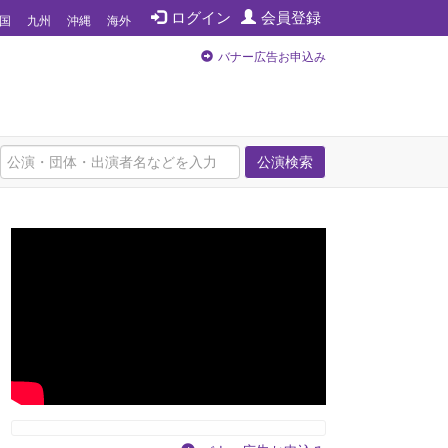
ログイン
会員登録
国
九州
沖縄
海外
バナー広告お申込み
公演検索