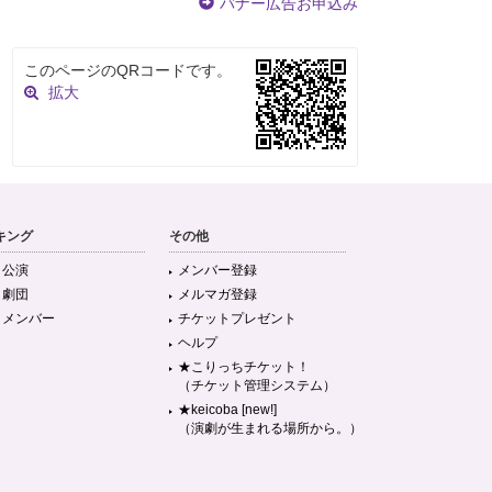
バナー広告お申込み
このページのQRコードです。
拡大
キング
その他
目公演
メンバー登録
目劇団
メルマガ登録
目メンバー
チケットプレゼント
ヘルプ
★こりっちチケット！
（チケット管理システム）
★keicoba [new!]
（演劇が生まれる場所から。）