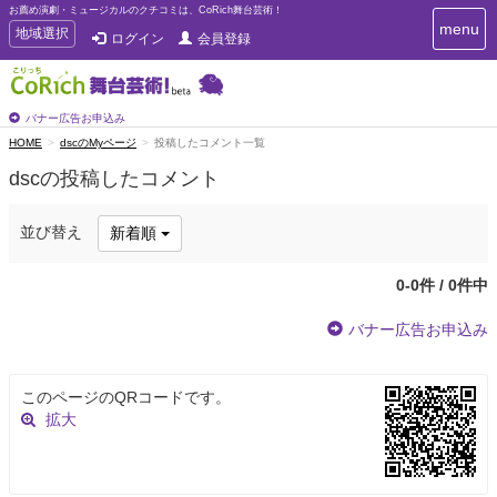
お薦め演劇・ミュージカルのクチコミは、CoRich舞台芸術！
T
menu
T
地域選択
ログイン
会員登録
o
o
g
g
g
g
l
l
バナー広告お申込み
e
e
HOME
dscのMyページ
投稿したコメント一覧
n
n
a
dscの投稿したコメント
a
v
i
v
g
i
並び替え
新着順
a
g
t
a
i
0-0件 / 0件中
t
o
n
i
バナー広告お申込み
o
n
このページのQRコードです。
拡大