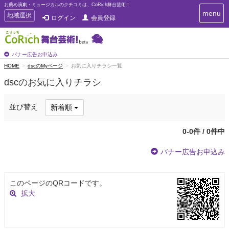
お薦め演劇・ミュージカルのクチコミは、CoRich舞台芸術！
T
menu
T
地域選択
ログイン
会員登録
o
o
g
g
g
g
l
l
バナー広告お申込み
e
e
HOME
dscのMyページ
お気に入りチラシ一覧
n
n
a
dscのお気に入りチラシ
a
v
i
v
g
i
並び替え
新着順
a
g
t
a
i
0-0件 / 0件中
t
o
n
i
バナー広告お申込み
o
n
このページのQRコードです。
拡大