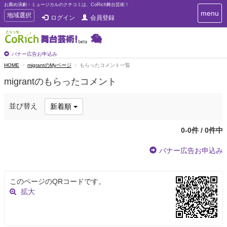
お薦め演劇・ミュージカルのクチコミは、CoRich舞台芸術！
T
menu
T
地域選択
ログイン
会員登録
o
o
g
g
g
g
l
l
バナー広告お申込み
e
e
HOME
migrantのMyページ
もらったコメント一覧
n
n
a
migrantのもらったコメント
a
v
i
v
g
i
並び替え
新着順
a
g
t
a
i
0-0件 / 0件中
t
o
n
i
バナー広告お申込み
o
n
このページのQRコードです。
拡大