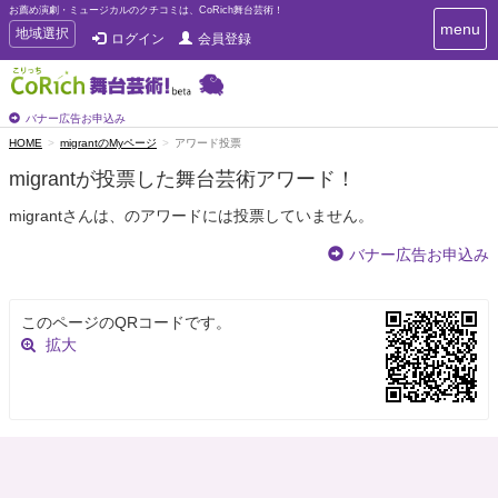
お薦め演劇・ミュージカルのクチコミは、CoRich舞台芸術！
T
menu
T
地域選択
ログイン
会員登録
o
o
g
g
g
g
l
l
バナー広告お申込み
e
e
HOME
migrantのMyページ
アワード投票
n
n
a
migrantが投票した舞台芸術アワード！
a
v
i
v
migrantさんは、のアワードには投票していません。
g
i
a
g
バナー広告お申込み
t
a
i
t
o
n
i
このページのQRコードです。
o
拡大
n