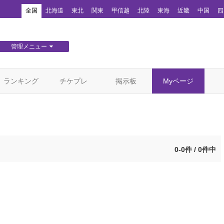
！
全国
北海道
東北
関東
甲信越
北陸
東海
近畿
中国
四
管理メニュー
団体WEBサイト管理
顧客管理
ランキング
チケプレ
掲示板
Myページ
0-0件 / 0件中