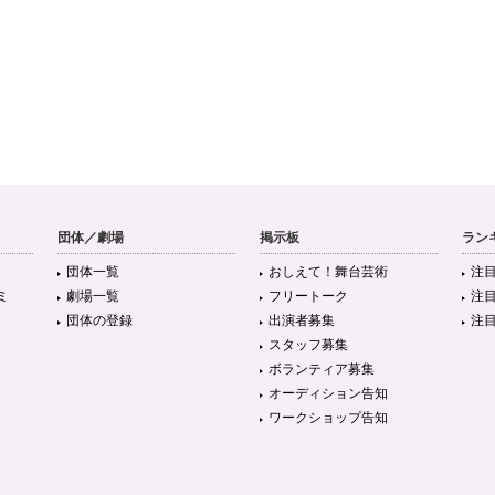
団体／劇場
掲示板
ラン
団体一覧
おしえて！舞台芸術
注
ミ
劇場一覧
フリートーク
注
団体の登録
出演者募集
注
スタッフ募集
ボランティア募集
オーディション告知
ワークショップ告知