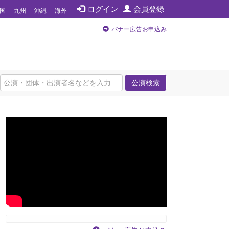
ログイン
会員登録
国
九州
沖縄
海外
バナー広告お申込み
公演検索