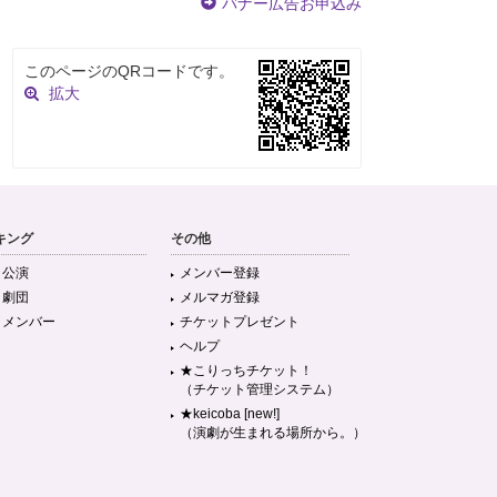
バナー広告お申込み
このページのQRコードです。
拡大
キング
その他
目公演
メンバー登録
目劇団
メルマガ登録
目メンバー
チケットプレゼント
ヘルプ
★こりっちチケット！
（チケット管理システム）
★keicoba [new!]
（演劇が生まれる場所から。）