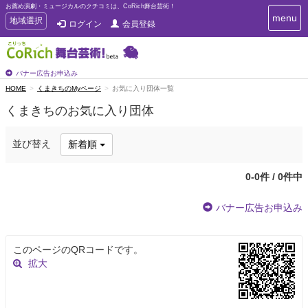
お薦め演劇・ミュージカルのクチコミは、CoRich舞台芸術！
T
menu
T
地域選択
ログイン
会員登録
o
o
g
g
g
g
l
l
バナー広告お申込み
e
e
HOME
くまきちのMyページ
お気に入り団体一覧
n
n
a
くまきちのお気に入り団体
a
v
i
v
g
i
並び替え
新着順
a
g
t
a
i
0-0件 / 0件中
t
o
n
i
バナー広告お申込み
o
n
このページのQRコードです。
拡大