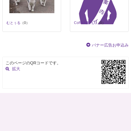
むとぅる
（0）
CoRich案内人
（0）
バナー広告お申込み
このページのQRコードです。
拡大