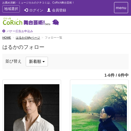
お薦め演劇・ミュージカルのクチコミは、CoRich舞台芸術！
T
menu
T
地域選択
ログイン
会員登録
o
o
g
g
g
g
l
l
バナー広告お申込み
e
e
HOME
はるかのMyページ
フォロー一覧
n
n
a
はるかのフォロー
a
v
i
v
g
i
並び替え
新着順
a
g
t
a
i
1-6件 / 6件中
t
o
n
i
o
n