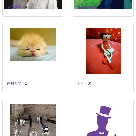
藤波瞬平
（0）
hasegawaa...
（215）
福圓美里
（1）
あき
（0）