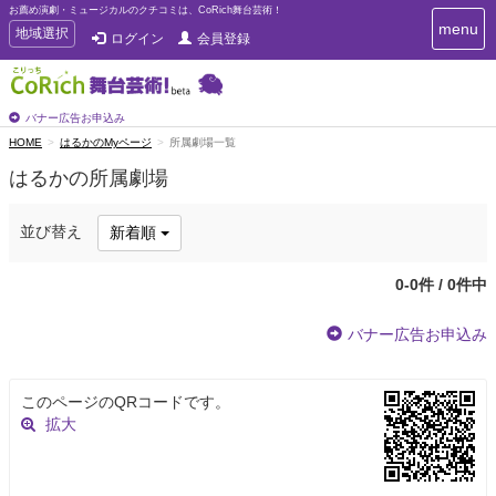
お薦め演劇・ミュージカルのクチコミは、CoRich舞台芸術！
T
menu
T
地域選択
ログイン
会員登録
o
o
g
g
g
g
l
l
バナー広告お申込み
e
e
HOME
はるかのMyページ
所属劇場一覧
n
n
a
はるかの所属劇場
a
v
i
v
g
i
並び替え
新着順
a
g
t
a
i
0-0件 / 0件中
t
o
n
i
バナー広告お申込み
o
n
このページのQRコードです。
拡大