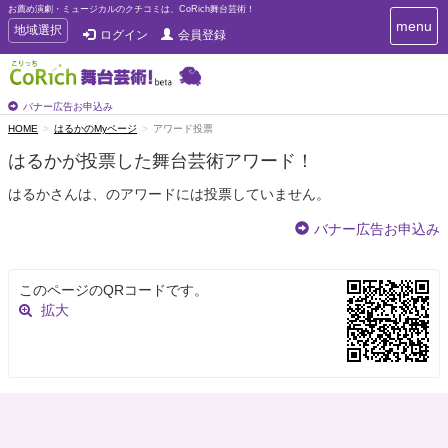
お薦め演劇・ミュージカルのクチコミは、CoRich舞台芸術！
T
menu
T
地域選択
ログイン
会員登録
o
o
g
g
g
g
l
l
バナー広告お申込み
e
e
HOME
はるかのMyページ
アワード投票
n
n
a
はるかが投票した舞台芸術アワード！
a
v
i
v
はるかさんは、のアワードには投票していません。
g
i
a
g
バナー広告お申込み
t
a
i
t
o
n
i
このページのQRコードです。
o
拡大
n