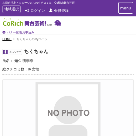
お薦め演劇・ミュージカルのクチコミは、CoRich舞台芸術！
T
menu
T
地域選択
ログイン
会員登録
o
o
g
g
g
g
l
l
バナー広告お申込み
e
e
HOME
ちくちゃんのMyページ
n
n
a
a
v
ちくちゃん
メンバー
i
v
g
氏名： 知久 明季奈
i
a
g
総クチコミ数：0
女性
t
a
i
t
o
n
i
o
n