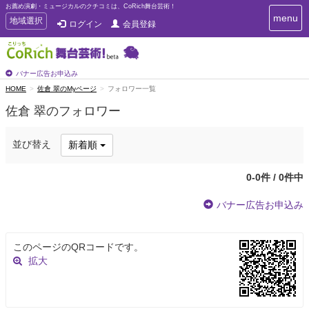
お薦め演劇・ミュージカルのクチコミは、CoRich舞台芸術！
T
menu
T
地域選択
ログイン
会員登録
o
o
g
g
g
g
l
l
バナー広告お申込み
e
e
HOME
佐倉 翠のMyページ
フォロワー一覧
n
n
a
佐倉 翠のフォロワー
a
v
i
v
g
i
並び替え
新着順
a
g
t
a
i
0-0件 / 0件中
t
o
n
i
バナー広告お申込み
o
n
このページのQRコードです。
拡大