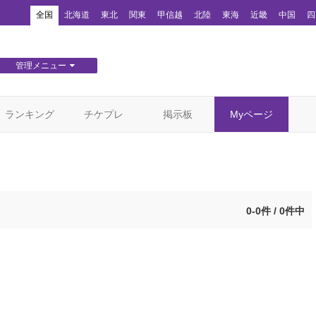
！
全国
北海道
東北
関東
甲信越
北陸
東海
近畿
中国
四
管理メニュー
団体WEBサイト管理
顧客管理
ランキング
チケプレ
掲示板
Myページ
0-0件 / 0件中