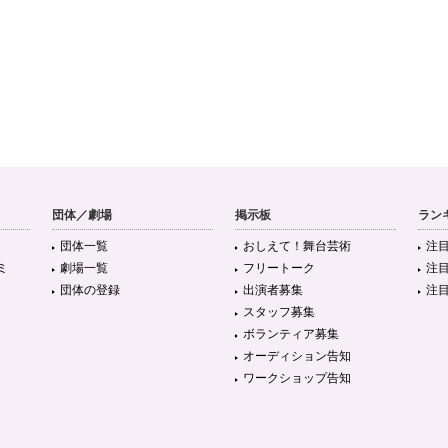
団体／劇場
掲示板
ラン
団体一覧
おしえて！舞台芸術
注
ミ
劇場一覧
フリートーク
注
団体の登録
出演者募集
注
スタッフ募集
ボランティア募集
オーディション告知
ワークショップ告知