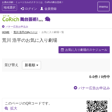
お薦め演劇・ミュージカルのクチコミは、CoRich舞台芸術！
T
menu
T
地域選択
ログイン
会員登録
o
o
g
g
g
g
l
l
バナー広告お申込み
e
e
HOME
荒川 浩平のMyページ
お気に入り劇場一覧
n
n
a
荒川 浩平のお気に入り劇場
a
v
i
v
お気に入り劇場のスケジュール
g
i
a
g
t
a
i
並び替え
新着順
t
o
n
i
o
0-0件 / 0件中
n
バナー広告お申込み
このページのQRコードです。
拡大