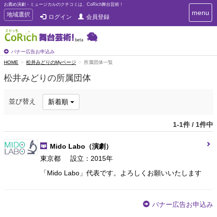
お薦め演劇・ミュージカルのクチコミは、CoRich舞台芸術！
T
menu
T
地域選択
ログイン
会員登録
o
o
g
g
g
g
l
l
バナー広告お申込み
e
e
HOME
松井みどりのMyページ
所属団体一覧
n
n
a
松井みどりの所属団体
a
v
i
v
g
i
並び替え
新着順
a
g
t
a
i
1-1件 / 1件中
t
o
n
i
Mido Labo
（演劇）
o
n
東京都
設立：2015年
「Mido Labo」代表です。よろしくお願いいたします
バナー広告お申込み