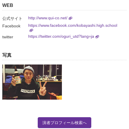
WEB
http://www.qui-co.net/
公式サイト
https://www.facebook.com/kobayashi.high.school
Facebook
https://twitter.com/oguri_utd?lang=ja
twitter
写真
演者プロフィール検索へ