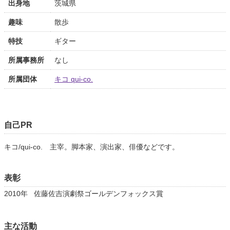
出身地
茨城県
趣味
散歩
特技
ギター
所属事務所
なし
所属団体
キコ qui-co.
自己PR
キコ/qui-co. 主宰。脚本家、演出家、俳優などです。
表彰
2010年
佐藤佐吉演劇祭ゴールデンフォックス賞
主な活動