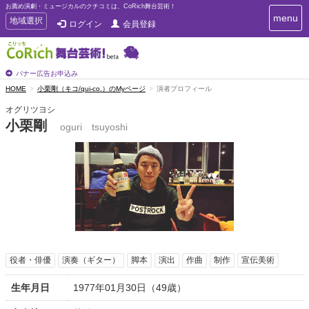
お薦め演劇・ミュージカルのクチコミは、CoRich舞台芸術！
T
menu
T
地域選択
ログイン
会員登録
o
o
g
g
g
g
l
l
バナー広告お申込み
e
e
HOME
小栗剛（キコ/qui-co.）のMyページ
演者プロフィール
n
n
a
オグリツヨシ
a
v
小栗剛
i
oguri tsuyoshi
v
g
i
a
g
t
a
i
t
o
n
i
o
n
役者・俳優
演奏（ギター）
脚本
演出
作曲
制作
宣伝美術
生年月日
1977年01月30日（49歳）