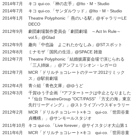
2014年7月
キコ qui-co.「神の左手」@Ito・M・Studio
2014年7月
キコ qui-co.「サンダルウッド」@Ito・M・Studio
2014年1月
Theatre Polyphonic「 燕のいる駅」@ギャラリーLE
DECO
2012年9月
劇団劇場製作委員会「劇団劇場 ～Act In Rule～
vol.5」@Glad
2012年9月
趣向「中也論 よごれたかなしみ」@STスポット
2012年8月
ミナモザ「国民の生活」@SPACE 雑遊
2012年7月
Theatre Polyphonic「結婚披露宴会場で演じられる
「三人姉妹」」@アンフェリシオン・レガーロ
2012年7月
MCR「ドリルチョコレートのテーマ:2012リミック
ス」@駅前劇場
2012年4月
青☆組「青色文庫」@ゆうど
2012年3月
千賀ゆう子企画「*アフタートークは中止となりました
*『仙台 TheatreGroup "OCT/PASS" 「方丈の海」東京
先行リーディング』」@ストライプハウスギャラリー
2012年2月
MCR「ドリルチョコレート×キコ qui-co.「世田谷童
貞機構」」@サンモールスタジオ
2011年10月
キコ qui-co.「Live forever」@サイスタジオ大山第１
2011年6月
MCR「ドリルチョコレート×キコ qui-co.「世田谷童