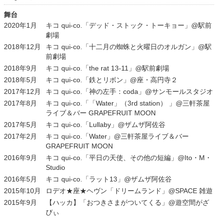
舞台
2020年1月
キコ qui-co.「デッド・ストック・トーキョー」@駅前
劇場
2018年12月
キコ qui-co.「十二月の蜘蛛と火曜日のオルガン」@駅
前劇場
2018年9月
キコ qui-co.「the rat 13-11」@駅前劇場
2018年5月
キコ qui-co.「鉄とリボン」@座・高円寺２
2017年12月
キコ qui-co.「神の左手：coda」@サンモールスタジオ
2017年8月
キコ qui-co.「「Water」（3rd station） 」@三軒茶屋
ライブ＆バー GRAPEFRUIT MOON
2017年5月
キコ qui-co.「Lullaby」@ザムザ阿佐谷
2017年2月
キコ qui-co.「Water」@三軒茶屋ライブ＆バー
GRAPEFRUIT MOON
2016年9月
キコ qui-co.「平日の天使、その他の短編」@Ito・M・
Studio
2016年5月
キコ qui-co.「ラット13」@ザムザ阿佐谷
2015年10月
ロデオ★座★ヘヴン「ドリームランド」@SPACE 雑遊
2015年9月
【ハッカ】「おつきさまがついてくる」@遊空間がざ
びぃ