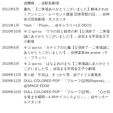
貞機構」」@駅前劇場
2011年5月
趣向「【ご来場ありがとうございました】解体されゆ
くアントニン・レーモンド建築 旧体育館の話」」@神
奈川芸術劇場・大スタジオ
2011年1月
*rism「『Prism』」@ギャラリーLE DECO
2010年10月
キコ qui-co.「ウラの目と銀杏の村【公演終了・ご来場
誠にありがとうございました!】」@花まる学習会王子
小劇場
2010年6月
キコ qui-co.「カナリアの心臓【公演終了・ご来場誠に
ありがとうございました!】」@神楽坂die pratze（デ
ィ・プラッツ）
2010年3月
キコ qui-co.「はなよめのまち【ご来場誠にありがとう
ございました!】」@花まる学習会王子小劇場
2009年12月
青☆組「午后は、すっかり雪」@アトリエ春風舎
2009年12月
DULL-COLORED POP「『プルーフ/証明(Repirse)』」
@SPACE EDGE
2009年10月
DULL-COLORED POP「『プルーフ/証明』 『心が目
を覚ます瞬間～4.48サイコシスより～』」@サンモー
ルスタジオ