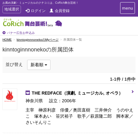
お薦め演劇・ミュージカルのクチコミは、CoRich舞台芸術！
T
menu
T
地域選択
ログイン
会員登録
o
o
g
g
g
g
l
l
バナー広告お申込み
e
e
HOME
kinntoginnnonekoのMyページ
所属団体一覧
n
n
a
kinntoginnnonekoの所属団体
a
v
i
v
g
i
並び替え
新着順
a
g
t
a
i
1-1件 / 1件中
t
o
n
i
THE REDFACE
（演劇, ミュージカル, オペラ）
o
n
神奈川県
設立：2006年
主宰 榊原利彦 俳優／奥田直樹 三井伸介 うのやえ
こ 塚本あい 笹沢裕子 歌手／萩原隆二郎 脚本家／
さいそんりこ