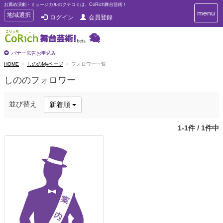
お薦め演劇・ミュージカルのクチコミは、CoRich舞台芸術！
T
menu
T
地域選択
ログイン
会員登録
o
o
g
g
g
g
l
l
バナー広告お申込み
e
e
HOME
しののMyページ
フォロワー一覧
n
n
a
しののフォロワー
a
v
i
v
g
i
並び替え
新着順
a
g
t
a
i
1-1件 / 1件中
t
o
n
i
o
n